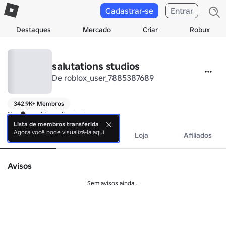
Cadastrar-se
Entrar
Destaques
Mercado
Criar
Robux
salutations studios
De
roblox_user_7885387689
342.9K+ Membros
Nenhuma biografia ainda.
Lista de membros transferida
Agora você pode visualizá-la aqui
Sobre
Eventos
Loja
Afiliados
Avisos
Sem avisos ainda...