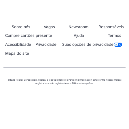
Sobre nós
Vagas
Newsroom
Responsáveis
Compre cartões presente
Ajuda
Termos
Acessibilidade
Privacidade
Suas opções de privacidade
Mapa do site
©2026 Roblox Corporation. Roblox, o logotipo Roblox e Powering Imagination estão entre nossas marcas
registradas e não registradas nos EUA e outros países.