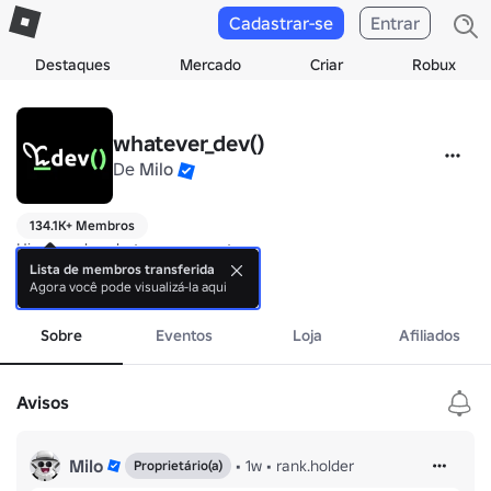
Cadastrar-se
Entrar
Destaques
Mercado
Criar
Robux
whatever_dev()
De
Milo
134.1K+ Membros
Hi, we make whatever we want.

Lista de membros transferida
Agora você pode visualizá-la aqui
Makers of: 

mais
1. Voxel Destruction Physics

2. Dan's Karaoke

Sobre
Eventos
Loja
Afiliados
3. VOXEL DESTRUCT 2.
Avisos
Milo
•
1w
•
rank.holder
Proprietário(a)