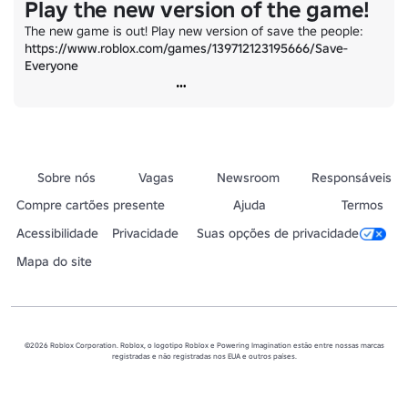
Play the new version of the game!
The new game is out! Play new version of save the people: 
https://www.roblox.com/games/139712123195666/Save-
Everyone
Sobre nós
Vagas
Newsroom
Responsáveis
Compre cartões presente
Ajuda
Termos
Acessibilidade
Privacidade
Suas opções de privacidade
Mapa do site
©2026 Roblox Corporation. Roblox, o logotipo Roblox e Powering Imagination estão entre nossas marcas
registradas e não registradas nos EUA e outros países.