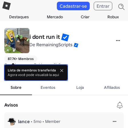
Cadastrar-se
Entrar
Destaques
Mercado
Criar
Robux
i dont run it
De
RemainingScripts
87.7K+ Membros
Can I have your Roblox profile?

Nah, ion run it.
Lista de membros transferida
Agora você pode visualizá-la aqui
mais
Sobre
Eventos
Loja
Afiliados
Avisos
lance
•
5mo
•
Member