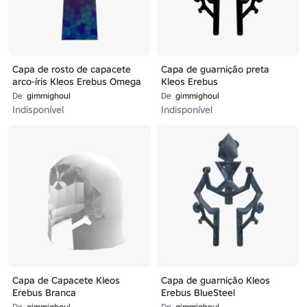
Capa de rosto de capacete
Capa de guarnição preta
arco-íris Kleos Erebus Omega
Kleos Erebus
De
gimmighoul
De
gimmighoul
Indisponível
Indisponível
Capa de Capacete Kleos
Capa de guarnição Kleos
Erebus Branca
Erebus BlueSteel
De
gimmighoul
De
gimmighoul