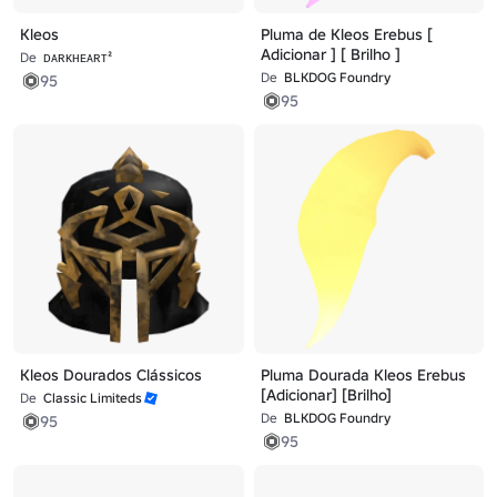
Kleos
Pluma de Kleos Erebus [
Adicionar ] [ Brilho ]
De
ᴅᴀʀᴋʜᴇᴀʀᴛ²
De
BLKDOG Foundry
95
95
Kleos Dourados Clássicos
Pluma Dourada Kleos Erebus
[Adicionar] [Brilho]
De
Classic Limiteds
De
BLKDOG Foundry
95
95