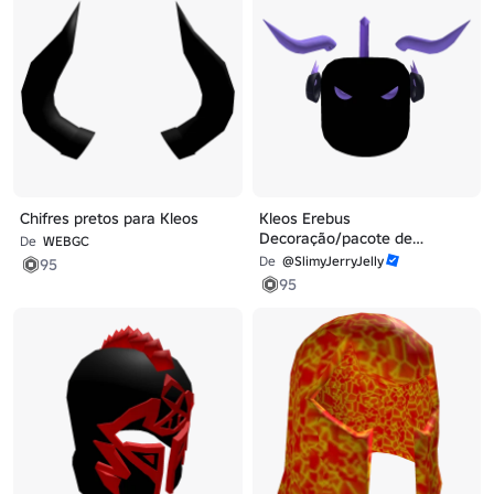
Chifres pretos para Kleos
Kleos Erebus
Decoração/pacote de
De
WEBGC
complementos
De
@SlimyJerryJelly
95
95