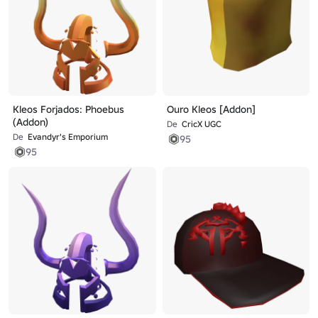
Kleos Forjados: Phoebus
Ouro Kleos [Addon]
(Addon)
De
CricX UGC
De
Evandyr's Emporium
95
95