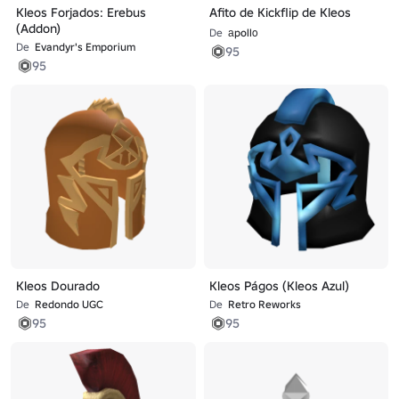
Kleos Forjados: Erebus
Afito de Kickflip de Kleos
(Addon)
De
аpollο
De
Evandyr's Emporium
95
95
Kleos Dourado
Kleos Págos (Kleos Azul)
De
Redondo UGC
De
Retro Reworks
95
95