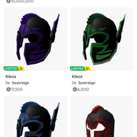
10,000,000
Kleos
Kleos
De
Sovеreign
De
Sovеreign
17,555
6,000