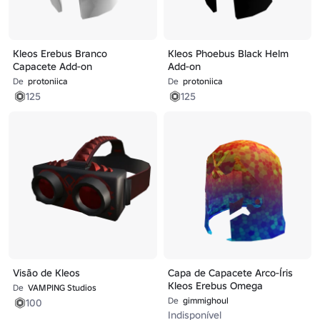
Kleos Erebus Branco
Kleos Phoebus Black Helm
Capacete Add-on
Add-on
De
protoniica
De
protoniica
125
125
Visão de Kleos
Capa de Capacete Arco-Íris
Kleos Erebus Omega
De
VAMPING Studios
De
gimmighoul
100
Indisponível