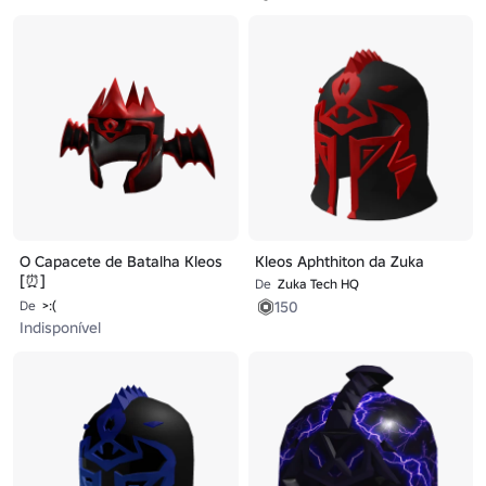
O Capacete de Batalha Kleos
Kleos Aphthiton da Zuka
[⏰]
De
Zuka Tech HQ
150
De
>:(ᅠᅠ
Indisponível