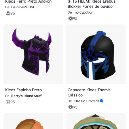
Kleos Ferro Preto Add-on
(FITS HELM) Kleos Erebus
Bloxxer Fones de ouvido
De
DevSnek's UGC
De
moldypotion
95
95
Kleos Espinho Preto
Capacete Kleos Themis
Clássico
De
Barry's Island Stuff
De
Classic Limiteds
95
95