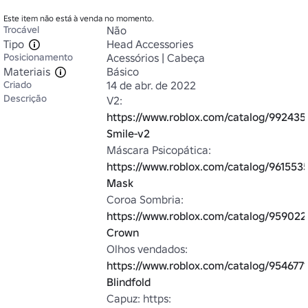
Este item não está à venda no momento.
Trocável
Não
Tipo
Head Accessories
Posicionamento
Acessórios | Cabeça
Materiais
Básico
Criado
14 de abr. de 2022
Descrição
V2: 
https://www.roblox.com/catalog/992435
Smile-v2
Máscara Psicopática: 
https://www.roblox.com/catalog/961553
Mask
Coroa Sombria: 
https://www.roblox.com/catalog/959022
Crown
Olhos vendados: 
https://www.roblox.com/catalog/9546771
Blindfold
Capuz: https: 