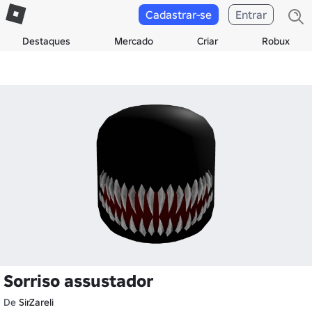
Cadastrar-se
Entrar
Destaques
Mercado
Criar
Robux
Sorriso assustador
De
SirZareli