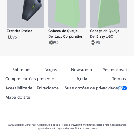
Exército Droide
Cabeça de Queijo
Cabeça de Queijo
C
M
De
Lazy Corporation
De
Blazy UGC
95
95
95
Sobre nós
Vagas
Newsroom
Responsáveis
Compre cartões presente
Ajuda
Termos
Acessibilidade
Privacidade
Suas opções de privacidade
Mapa do site
©2026 Roblox Corporation. Roblox, o logotipo Roblox e Powering Imagination estão entre nossas marcas
registradas e não registradas nos EUA e outros países.