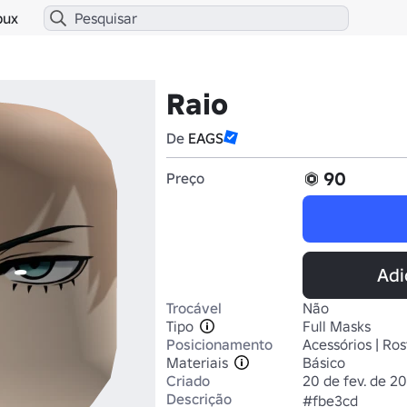
bux
Raio
De
EAGS
90
Preço
Adi
Trocável
Não
Tipo
Full Masks
Posicionamento
Acessórios | Ros
Materiais
Básico
Criado
20 de fev. de 2
Descrição
#fbe3cd
