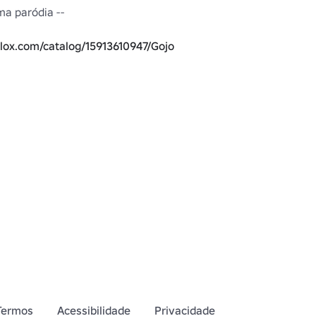
ma paródia --

blox.com/catalog/15913610947/Gojo
blox.com/catalog/139077683126246/Rin-
lox.com/catalog/85139151761516/Rin-
blox.com/catalog/73818945402568/Rin-
blox.com/catalog/87947069698193/Rin
Termos
Acessibilidade
Privacidade