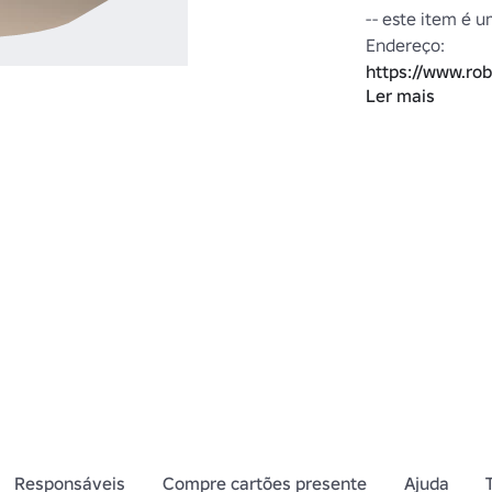
-- este item é u
Endereço: 
https://www.ro
Ler mais
Endereço: 
https://www.ro
flow
Endereço: 
https://www.rob
Blue-Lock-UGC
Endereço: 
https://www.ro
Blue-Lock-UGC
Endereço: 
https://www.ro
Responsáveis
Compre cartões presente
Ajuda