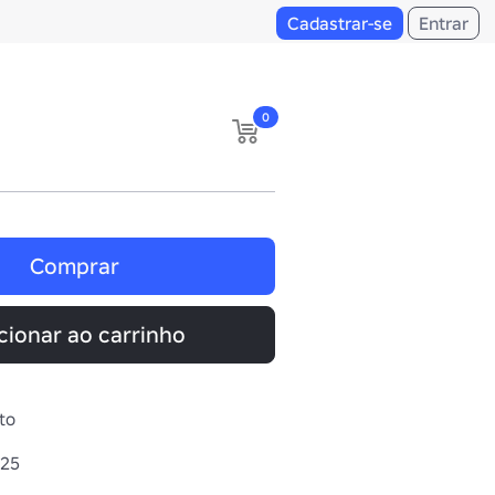
Cadastrar-se
Entrar
0
Comprar
cionar ao carrinho
to
025