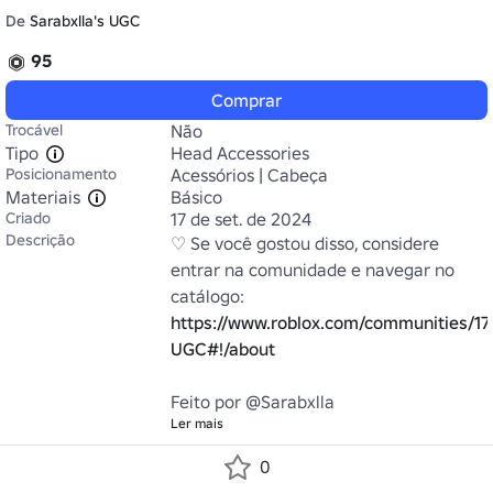
De
Sarabxlla's UGC
95
Comprar
Trocável
Não
Tipo
Head Accessories
Posicionamento
Acessórios | Cabeça
Materiais
Básico
Criado
17 de set. de 2024
Descrição
♡ Se você gostou disso, considere 
entrar na comunidade e navegar no 
catálogo: 
https://www.roblox.com/communities/17
UGC#!/about
Feito por @Sarabxlla
Ler mais
0