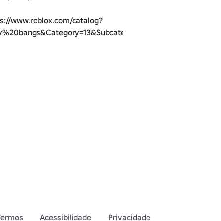
ps://www.roblox.com/catalog?
%20bangs&Category=13&Subcategory=40&CreatorName=av
Confira meus outros itens aqui: 
blox.com/catalog?
ubcategory=40&CreatorName=avaeta&SortType=3
Termos
Acessibilidade
Privacidade