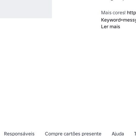
Mais cores! 
htt
Keyword=messy
Ler mais
https://www.ro
Category=13&S
Responsáveis
Compre cartões presente
Ajuda