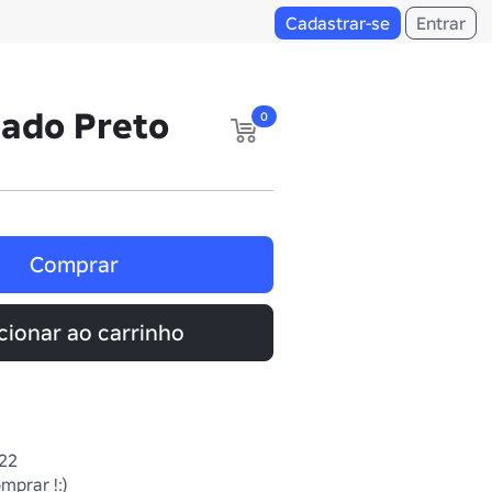
Cadastrar-se
Entrar
ado Preto
0
Comprar
cionar ao carrinho
022
prar !:)
