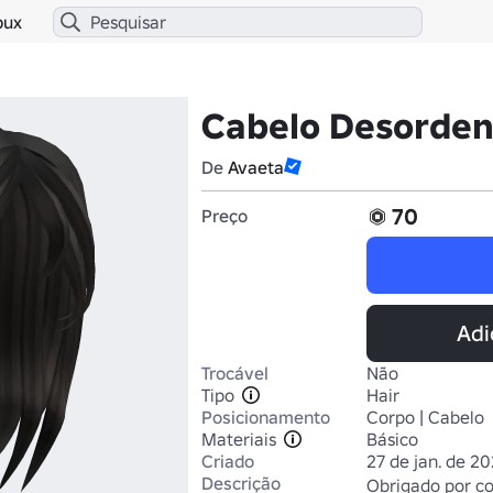
bux
Cabelo Desorden
De
Avaeta
70
Preço
Adi
Trocável
Não
Tipo
Hair
Posicionamento
Corpo | Cabelo
Materiais
Básico
Criado
27 de jan. de 2
Descrição
Obrigado por com