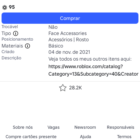
95
Comprar
Trocável
Não
Tipo
Face Accessories
Posicionamento
Acessórios | Rosto
Materiais
Básico
Criado
04 de nov. de 2021
Descrição
Veja todos os meus outros itens aqui: 
https://www.roblox.com/catalog?
Category=13&Subcategory=40&Creator
28.2K
Sobre nós
Vagas
Newsroom
Responsáveis
Compre cartões presente
Ajuda
Termos