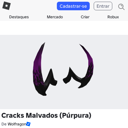
Cadastrar-se
Entrar
Destaques
Mercado
Criar
Robux
Cracks Malvados (Púrpura)
De
Wolfragon