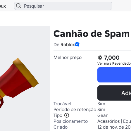
bux
Canhão de Spam
De
Roblox
7,000
Melhor preço
Ver mais
Revendedo
Adi
Trocável
Sim
Período de retenção
Sim
Tipo
Gear
Posicionamento
Acessórios | Eq
Criado
12 de nov. de 20