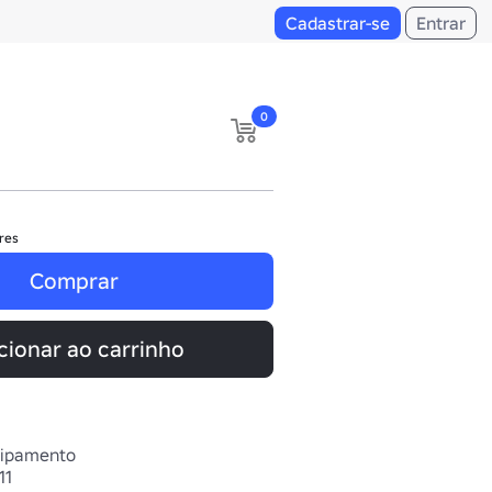
Cadastrar-se
Entrar
0
res
Comprar
cionar ao carrinho
uipamento
11