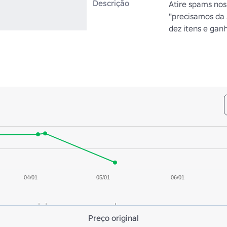
Descrição
Atire spams nos 
"precisamos da 
dez itens e ganh
04/01
05/01
06/01
Preço original