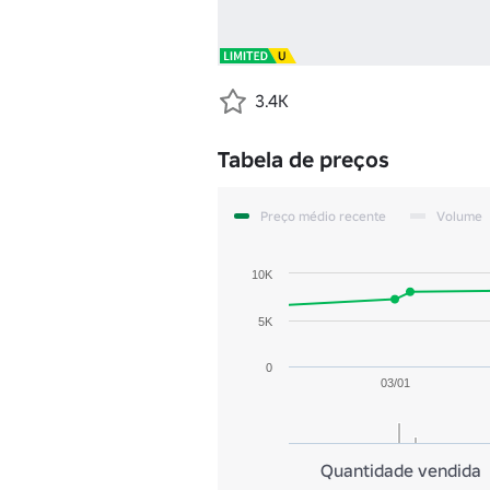
3.4K
Tabela de preços
Preço médio recente
Volume
10K
5K
0
03/01
Quantidade vendida