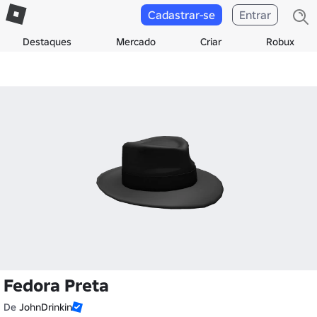
Cadastrar-se
Entrar
Destaques
Mercado
Criar
Robux
Fedora Preta
De
JohnDrinkin