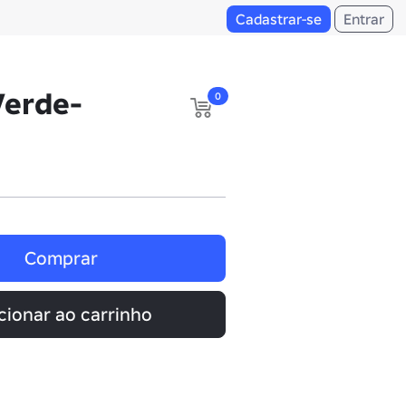
Cadastrar-se
Entrar
Verde-
0
Comprar
cionar ao carrinho