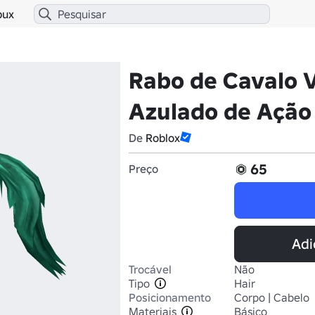
bux
Rabo de Cavalo 
Azulado de Ação
De
Roblox
65
Preço
Adi
Trocável
Não
Tipo
Hair
Posicionamento
Corpo | Cabelo
Materiais
Básico