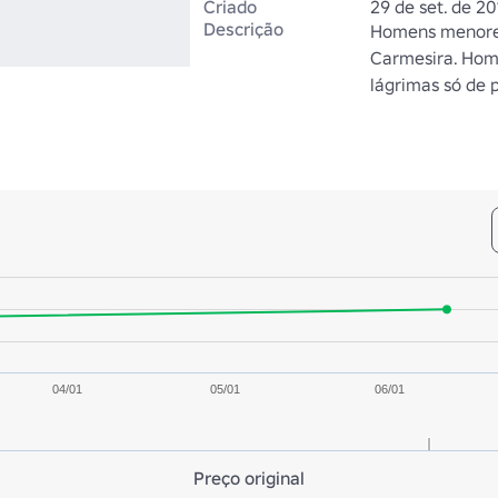
Criado
29 de set. de 20
Descrição
Homens menores
Carmesira. Hom
lágrimas só de 
04/01
05/01
06/01
Preço original