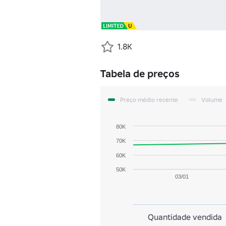
1.8K
Tabela de preços
Preço médio recente
Volume
80K
70K
60K
50K
03/01
Quantidade vendida