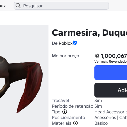
bux
Carmesira, Duqu
De
Roblox
1,000,067
Melhor preço
Ver mais
Revendedo
Adi
Trocável
Sim
Período de retenção
Sim
Tipo
Head Accessori
Posicionamento
Acessórios | Ca
Materiais
Básico