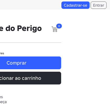
Cadastrar-se
Entrar
e do Perigo
0
res
Comprar
cionar ao carrinho
es
beça