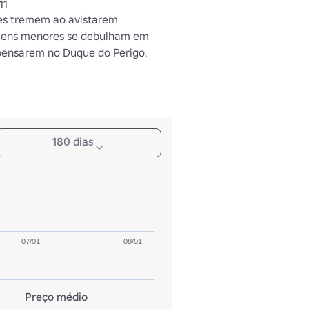
11
 tremem ao avistarem 
ens menores se debulham em 
pensarem no Duque do Perigo.
180 dias
07/01
08/01
Preço médio