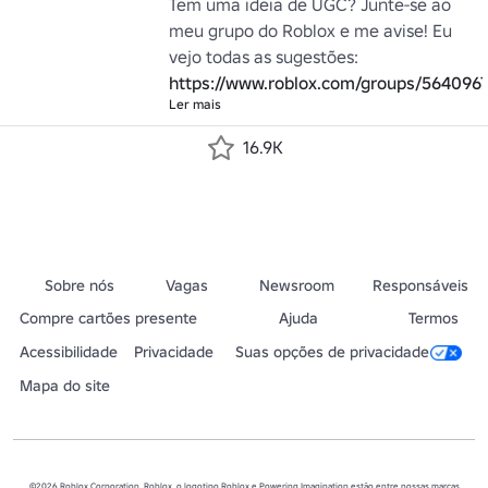
Tem uma ideia de UGC? Junte-se ao 
meu grupo do Roblox e me avise! Eu 
vejo todas as sugestões: 
https://www.roblox.com/groups/564096
Ler mais
16.9K
Sobre nós
Vagas
Newsroom
Responsáveis
Compre cartões presente
Ajuda
Termos
Acessibilidade
Privacidade
Suas opções de privacidade
Mapa do site
©2026 Roblox Corporation. Roblox, o logotipo Roblox e Powering Imagination estão entre nossas marcas