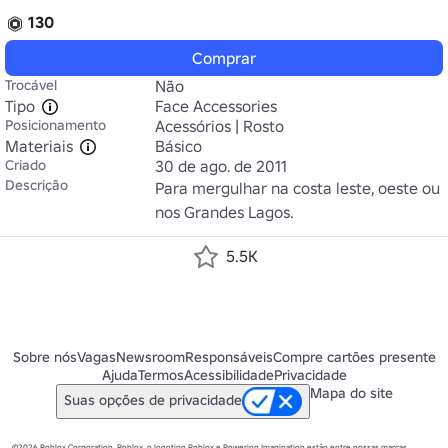
130
Comprar
Trocável
Não
Tipo
Face Accessories
Posicionamento
Acessórios | Rosto
Materiais
Básico
Criado
30 de ago. de 2011
Descrição
Para mergulhar na costa leste, oeste ou 
nos Grandes Lagos.
5.5K
Sobre nós
Vagas
Newsroom
Responsáveis
Compre cartões presente
Ajuda
Termos
Acessibilidade
Privacidade
Mapa do site
Suas opções de privacidade
©2026 Roblox Corporation. Roblox, o logotipo Roblox e Powering Imagination estão entre nossas marcas