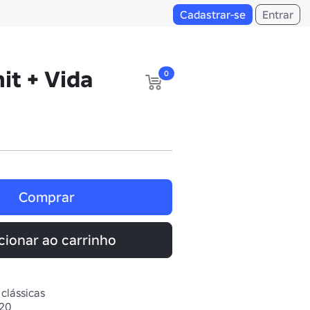
Cadastrar-se
Entrar
it + Vida
0
Comprar
cionar ao carrinho
 clássicas
020