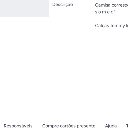
Descrição
Camisa correspo
s o m e d" 

Calças Tommy I
Responsáveis
Compre cartões presente
Ajuda