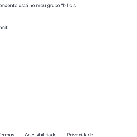
ndente está no meu grupo "b l o s 
nnit
Termos
Acessibilidade
Privacidade