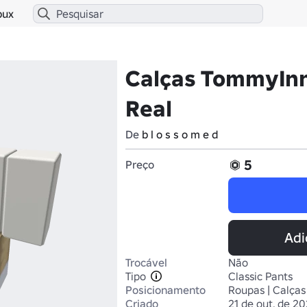
bux
Calças TommyInn
Real
De
b l o s s o m e d
5
Preço
Adi
Trocável
Não
Tipo
Classic Pants
Posicionamento
Roupas | Calças
Criado
21 de out. de 2