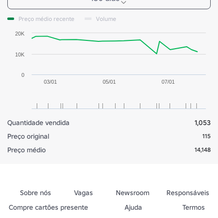
Preço médio recente
Volume
20K
10K
0
03/01
05/01
07/01
Quantidade vendida
1,053
Preço original
115
Preço médio
14,148
Sobre nós
Vagas
Newsroom
Responsáveis
Compre cartões presente
Ajuda
Termos