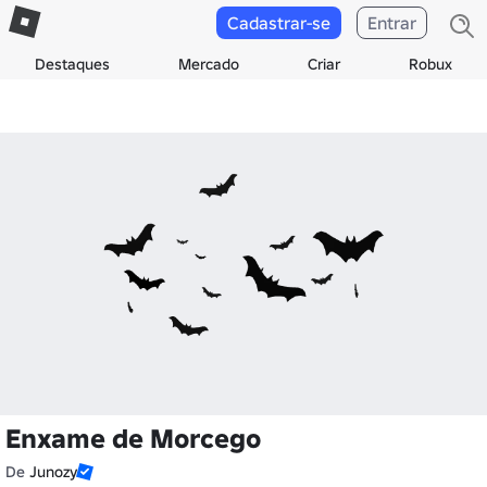
Cadastrar-se
Entrar
Destaques
Mercado
Criar
Robux
Enxame de Morcego
De
Junozy