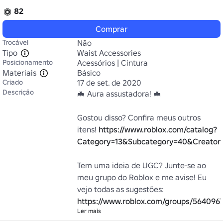
82
Comprar
Trocável
Não
Tipo
Waist Accessories
Posicionamento
Acessórios | Cintura
Materiais
Básico
Criado
17 de set. de 2020
Descrição
🦇 Aura assustadora! 🦇

Gostou disso? Confira meus outros 
itens! 
https://www.roblox.com/catalog?
Category=13&Subcategory=40&Creator
Tem uma ideia de UGC? Junte-se ao 
meu grupo do Roblox e me avise! Eu 
vejo todas as sugestões: 
https://www.roblox.com/groups/564096
Ler mais