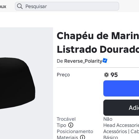
bux
Chapéu de Marin
Listrado Dourad
De
Reverse_Polarity
95
Preço
Adi
Trocável
Não
Tipo
Head Accessori
Posicionamento
Acessórios | Ca
Materiais
Básico