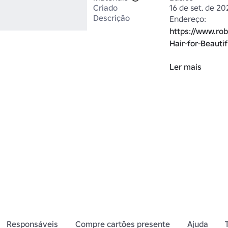
Criado
16 de set. de 2
Descrição
Endereço: 
https://www.rob
Hair-for-Beauti
Ler mais
Siga-me! @Reve
https://www.ro
Category=13&C
Quer fazer part
grupo! 
https://www.ro
Outfitters#!/ab
Responsáveis
Compre cartões presente
Ajuda