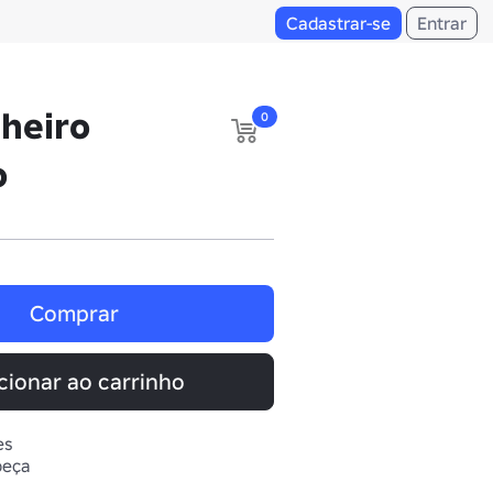
Cadastrar-se
Entrar
heiro
0
o
Comprar
cionar ao carrinho
es
beça