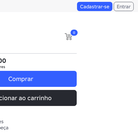
Cadastrar-se
Entrar
0
00
res
Comprar
cionar ao carrinho
es
beça