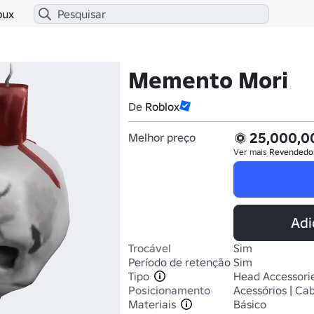
bux
Memento Mori
De
Roblox
25,000,0
Melhor preço
Ver mais
Revendedo
Adi
Trocável
Sim
Período de retenção
Sim
Tipo
Head Accessori
Posicionamento
Acessórios | Ca
Materiais
Básico