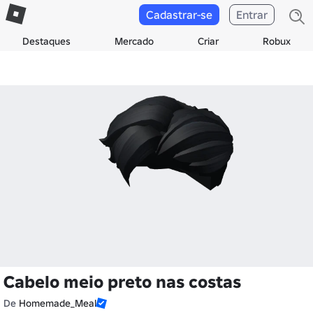
Cadastrar-se
Entrar
Destaques
Mercado
Criar
Robux
Cabelo meio preto nas costas
De
Homemade_Meal