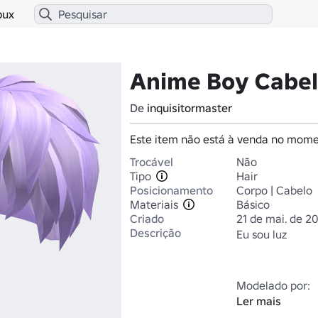
bux
Anime Boy Cabel
De
inquisitormaster
Este item não está à venda no mome
Trocável
Não
Tipo
Hair
Posicionamento
Corpo | Cabelo
Materiais
Básico
Criado
21 de mai. de 2
Descrição
Eu sou luz

Modelado por: 
Ler mais
https://www.rob