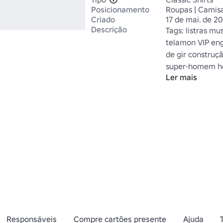
Posicionamento
Roupas | Camisa
Criado
17 de mai. de 2
Descrição
Tags: listras mus
telamon VIP eng
de gir construç
super-homem ho
Ler mais
jaqueta de palha
cinza preto roxo
mais legal melh
Stewie Peter Me
feliz vencedor d
vendido =D robl
Chris cowboy e
Maggie Marge V
porco malvado r
camiseta rosa DC
vagabundo numa
crepúsculo caíd
Responsáveis
Compre cartões presente
Ajuda
Abercrombie Holl