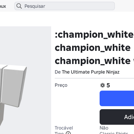
bux
:champion_white
champion_white
champion_white 
De
The Ultimate Purple Ninjaz
5
Preço
Adi
Trocável
Não
Tipo
Classic Shirts