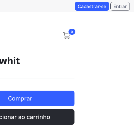
Cadastrar-se
Entrar
0
whit
Comprar
cionar ao carrinho