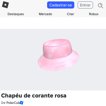
Cadastrar-se
Entrar
Destaques
Mercado
Criar
Robux
Chapéu de corante rosa
De
PolarCub