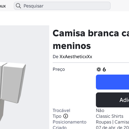
bux
Camisa branca 
meninos
De
XxAestheticxXx
6
Preço
Adi
Trocável
Não
Tipo
Classic Shirts
Posicionamento
Roupas | Camisa
Criado
07 de abr. de 2