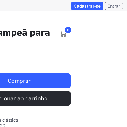
Cadastrar-se
Entrar
campeã para
0
Comprar
cionar ao carrinho
 clássica
020