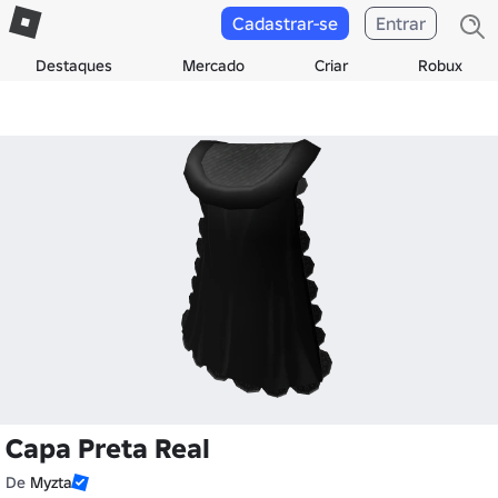
Cadastrar-se
Entrar
Destaques
Mercado
Criar
Robux
Capa Preta Real
De
Myzta