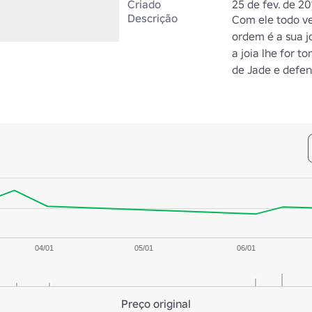
Criado
25 de fev. de 20
Descrição
Com ele todo ves
ordem é a sua jo
a joia lhe for t
de Jade e defen
04/01
05/01
06/01
Preço original