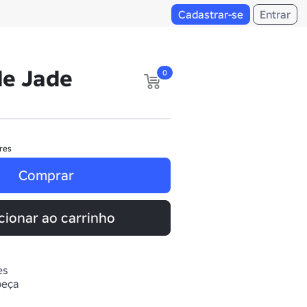
Cadastrar-se
Entrar
de Jade
0
res
Comprar
cionar ao carrinho
es
beça