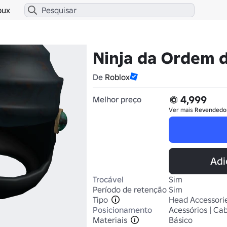
bux
Ninja da Ordem 
De
Roblox
4,999
Melhor preço
Ver mais
Revendedo
Adi
Trocável
Sim
Período de retenção
Sim
Tipo
Head Accessori
Posicionamento
Acessórios | Ca
Materiais
Básico