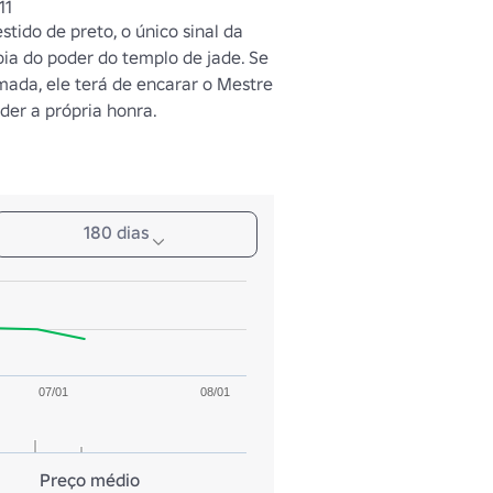
11
tido de preto, o único sinal da 
ia do poder do templo de jade. Se 
omada, ele terá de encarar o Mestre 
der a própria honra.
180 dias
07/01
08/01
Preço médio