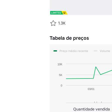
1.3K
Tabela de preços
Preço médio recente
Volume
10K
5K
0
03/01
Quantidade vendida