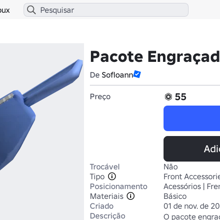
bux
Pacote Engraçad
De
Sofloann
55
Preço
Adi
Trocável
Não
Tipo
Front Accessori
Posicionamento
Acessórios | Fre
Materiais
Básico
Criado
01 de nov. de 2
Descrição
O pacote engraç