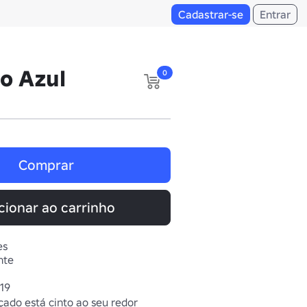
Cadastrar-se
Entrar
o Azul
0
Comprar
cionar ao carrinho
es
nte
019
ado está cinto ao seu redor 