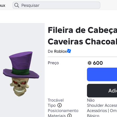
bux
Fileira de Cabeç
Caveiras Chacoa
De
Roblox
600
Preço
Adi
Trocável
Não
Tipo
Shoulder Access
Posicionamento
Acessórios | Om
Materiais
Básico