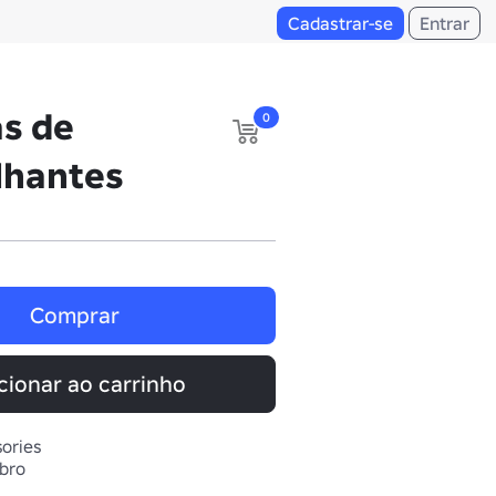
Cadastrar-se
Entrar
as de
0
lhantes
Comprar
cionar ao carrinho
ories
bro