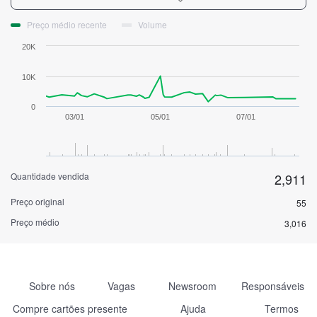
Preço médio recente
Volume
20K
10K
0
03/01
05/01
07/01
Quantidade vendida
2,911
Preço original
55
Preço médio
3,016
Sobre nós
Vagas
Newsroom
Responsáveis
Compre cartões presente
Ajuda
Termos