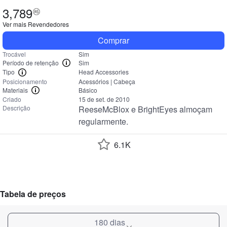
3,789
Ver mais
Revendedores
Comprar
Trocável
Sim
Período de retenção
Sim
Tipo
Head Accessories
Posicionamento
Acessórios | Cabeça
Materiais
Básico
Criado
15 de set. de 2010
Descrição
ReeseMcBlox e BrightEyes almoçam 
regularmente.
6.1K
Tabela de preços
180 dias