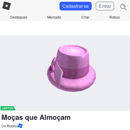
Cadastrar-se
Entrar
Destaques
Mercado
Criar
Robux
Moças que Almoçam
De
Roblox