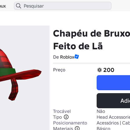
bux
Chapéu de Bruxo
Feito de Lã
De
Roblox
200
Preço
Adi
Trocável
Não
Tipo
Head Accessori
Posicionamento
Acessórios | Ca
Materiais
Básico