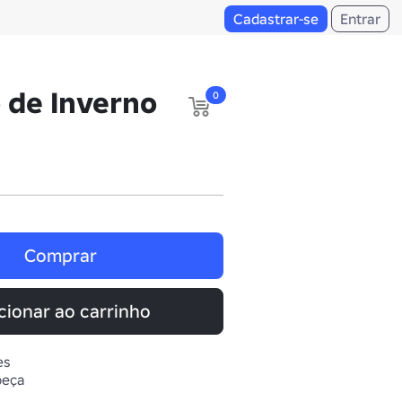
Cadastrar-se
Entrar
 de Inverno
0
Comprar
cionar ao carrinho
es
beça