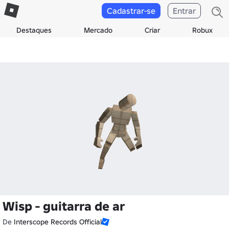
Cadastrar-se
Entrar
Destaques
Mercado
Criar
Robux
Wisp - guitarra de ar
De
Interscope Records Official