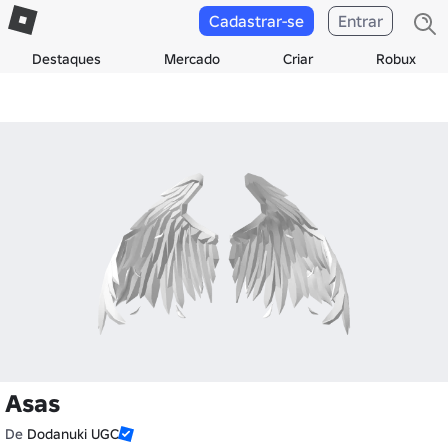
Cadastrar-se
Entrar
Destaques
Mercado
Criar
Robux
Asas
De
Dodanuki UGC