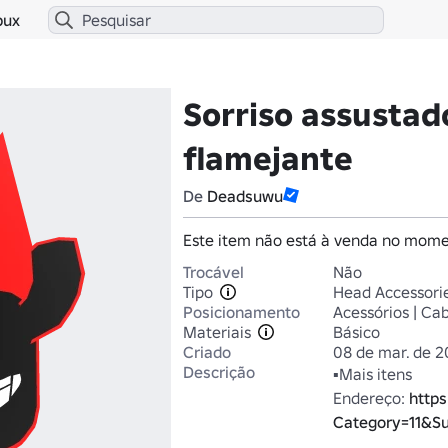
bux
Sorriso assustad
flamejante
De
Deadsuwu
Este item não está à venda no mome
Trocável
Não
Tipo
Head Accessori
Posicionamento
Acessórios | Ca
Materiais
Básico
Criado
08 de mar. de 
Descrição
▪Mais itens

Endereço: 
https
Category=11&S