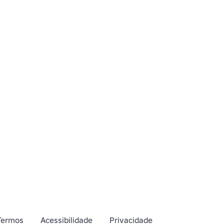
://www.roblox.com/catalog?
d&Category=11&Subcategory=19&CreatorName=Deadsuwu&sal
vermelha terror assustador escuro
Termos
Acessibilidade
Privacidade