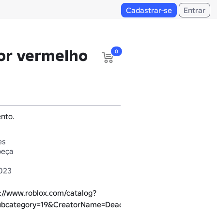
Cadastrar-se
Entrar
or vermelho
0
nto.
es
beça
2023
://www.roblox.com/catalog?
ubcategory=19&CreatorName=Deadsuwu&SortType=3