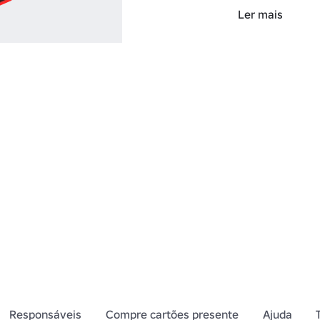
Ler mais
▪Outra cor

Endereço: 
https
Keyword=flame
TAGS Smile cor 
Responsáveis
Compre cartões presente
Ajuda