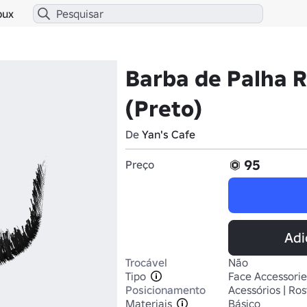
bux
Barba de Palha R
(Preto)
De
Yan's Cafe
95
Preço
Adi
Trocável
Não
Tipo
Face Accessorie
Posicionamento
Acessórios | Ros
Materiais
Básico