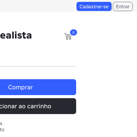
Cadastrar-se
Entrar
ealista
0
Comprar
cionar ao carrinho
s
to