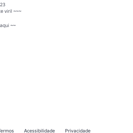
023
 viril ~~~

qui ~~

blox.com/catalog/12035923095/Realistic-
blox.com/groups/12606652/Yans-
Termos
Acessibilidade
Privacidade