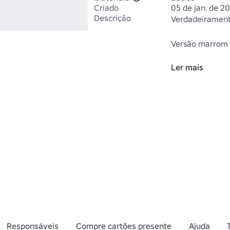
Criado
05 de jan. de 2
Descrição
Verdadeiramente
Versão marrom a
Ler mais
Endereço: 
https://www.ro
Stubble-Beard
https://www.ro
Cafe#!/loja
Responsáveis
Compre cartões presente
Ajuda