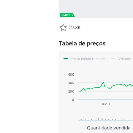
27.3K
Tabela de preços
Preço médio recente
Volume
60K
40K
20K
0
03/01
Quantidade vendida