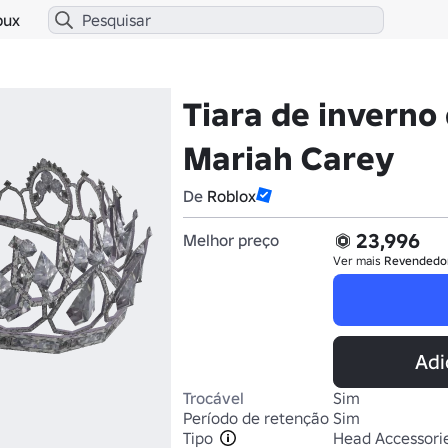
bux
Tiara de inverno 
Mariah Carey
De
Roblox
23,996
Melhor preço
Ver mais
Revendedo
Adi
Trocável
Sim
Período de retenção
Sim
Tipo
Head Accessori