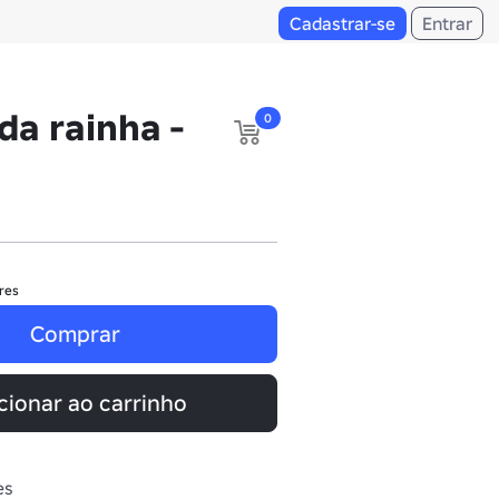
Cadastrar-se
Entrar
da rainha -
0
res
Comprar
cionar ao carrinho
es