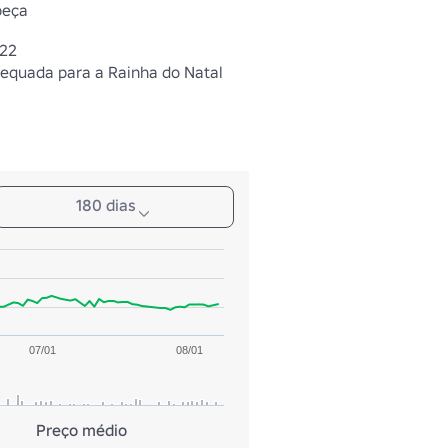
beça
022
equada para a Rainha do Natal
180 dias
07/01
08/01
Preço médio