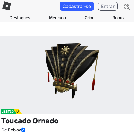
Cadastrar-se
Entrar
Destaques
Mercado
Criar
Robux
Toucado Ornado
De
Roblox