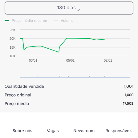
180 dias
Preço médio recente
Volume
25K
20K
15K
10K
03/01
05/01
07/01
Quantidade vendida
1,001
Preço original
1,000
Preço médio
17,508
Sobre nós
Vagas
Newsroom
Responsáveis