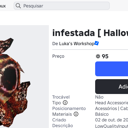
bux
infestada [ Hall
De
Luka's Workshop
95
Preço
Adi
Trocável
Não
Tipo
Head Accessori
Posicionamento
Acessórios | Ca
Materiais
Básico
Criado
02 de out. de 2
Descrição
LowQualityInput