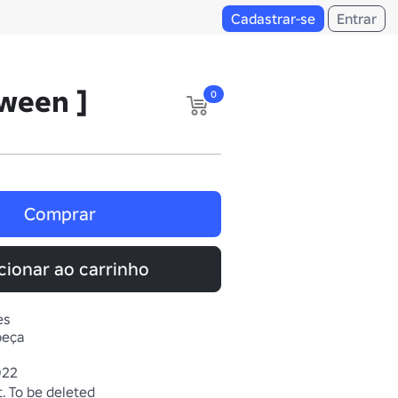
Cadastrar-se
Entrar
oween ]
0
Comprar
cionar ao carrinho
es
beça
022
. To be deleted