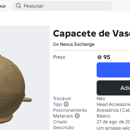
bux
Capacete de Vas
De
Nexus Exchange
95
Preço
Adi
Trocável
Não
Tipo
Head Accessori
Posicionamento
Acessórios | Ca
Materiais
Básico
Criado
27 de ago. de 2
Descrição
Um simples veíc