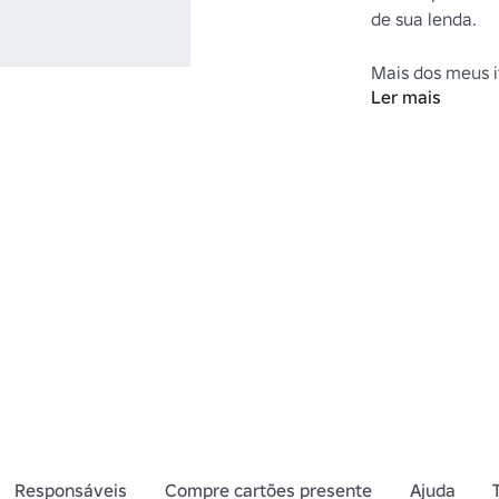
de sua lenda.

Ler mais
https://www.ro
Category=1&Cr
Responsáveis
Compre cartões presente
Ajuda