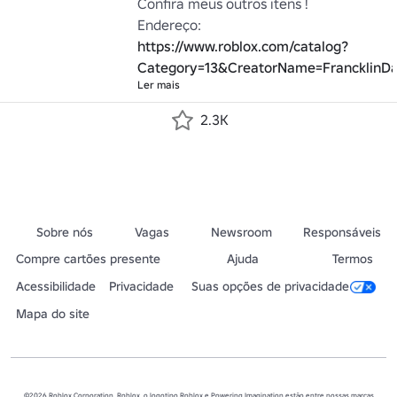
Confira meus outros itens !

Endereço: 
https://www.roblox.com/catalog?
Category=13&CreatorName=FrancklinD
Ler mais
2.3K
Sobre nós
Vagas
Newsroom
Responsáveis
Compre cartões presente
Ajuda
Termos
Acessibilidade
Privacidade
Suas opções de privacidade
Mapa do site
©2026 Roblox Corporation. Roblox, o logotipo Roblox e Powering Imagination estão entre nossas marcas