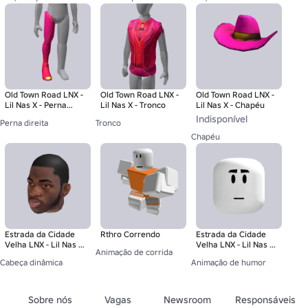
Old Town Road LNX -
Old Town Road LNX -
Old Town Road LNX -
Lil Nas X - Perna
Lil Nas X - Tronco
Lil Nas X - Chapéu
direita
Indisponível
Perna direita
Tronco
Chapéu
Estrada da Cidade
Rthro Correndo
Estrada da Cidade
Velha LNX - Lil Nas X
Velha LNX - Lil Nas X
Animação de corrida
- Cabeça
- Mood
Cabeça dinâmica
Animação de humor
Sobre nós
Vagas
Newsroom
Responsáveis