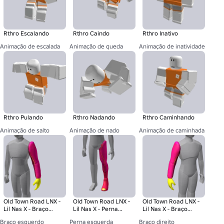
Rthro Escalando
Rthro Caindo
Rthro Inativo
Animação de escalada
Animação de queda
Animação de inatividade
Rthro Pulando
Rthro Nadando
Rthro Caminhando
Animação de salto
Animação de nado
Animação de caminhada
Old Town Road LNX -
Old Town Road LNX -
Old Town Road LNX -
Lil Nas X - Braço
Lil Nas X - Perna
Lil Nas X - Braço
esquerdo
esquerda
direito
Braço esquerdo
Perna esquerda
Braço direito