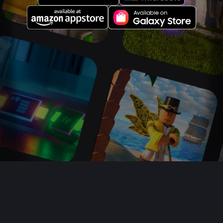
Sobre nós
Vagas
Newsroom
Responsáveis
Compre cartões presente
Ajuda
Termos
Acessibilidade
Privacidade
Suas opções de privacidade