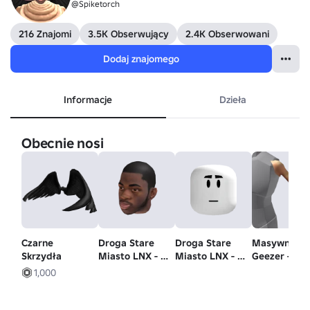
@Spiketorch
216 Znajomi
3.5K Obserwujący
2.4K Obserwowani
Dodaj znajomego
Informacje
Dzieła
Obecnie nosi
Czarne
Droga Stare
Droga Stare
Masywny
Skrzydła
Miasto LNX - Lil
Miasto LNX - Lil
Geezer - Le
Nas X - Głowa
Nas X - Nastrój
Ramię
1,000