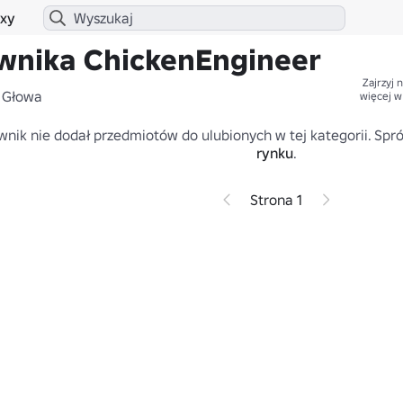
xy
wnika ChickenEngineer
Zajrzyj n
Głowa
więcej w
wnik nie dodał przedmiotów do ulubionych w tej kategorii.
Spró
rynku
.
Strona 1