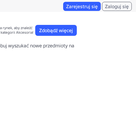
Zarejestruj się
Zaloguj się
a rynek, aby znaleźć 

Zdobądź więcej
 kategorii Akcesoria!
buj wyszukać nowe przedmioty na