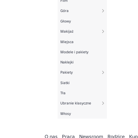
Film
Góra
Głowy
Makijaż
Miejsca
Modele i pakiety
Naklejki
Pakiety
Siatki
Tła
Ubranie klasyczne
Włosy
O nas
Praca
Newsroom
Rodzice
Kup