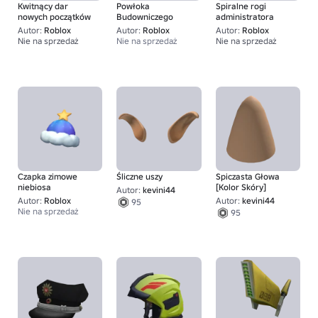
Kwitnący dar
Powłoka
Spiralne rogi
nowych początków
Budowniczego
administratora
Autor:
Roblox
Autor:
Roblox
Autor:
Roblox
Nie na sprzedaż
Nie na sprzedaż
Nie na sprzedaż
1
1
Czapka zimowe
Śliczne uszy
Spiczasta Głowa
niebiosa
[Kolor Skóry]
Autor:
kevini44
Autor:
Roblox
Autor:
kevini44
95
Nie na sprzedaż
95