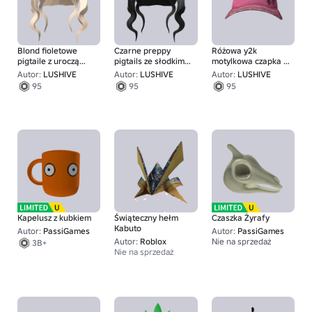
Blond fioletowe
Czarne preppy
Różowa y2k
pigtaile z uroczą
pigtails ze słodkim
motylkowa czapka z
przednią częścią
przednim kawałkiem
cyber rhinestone
Autor:
LUSHIVE
Autor:
LUSHIVE
Autor:
LUSHIVE
95
95
95
Kapelusz z kubkiem
Świąteczny hełm
Czaszka Żyrafy
Kabuto
Autor:
PassiGames
Autor:
PassiGames
Autor:
Roblox
Nie na sprzedaż
3B+
Nie na sprzedaż