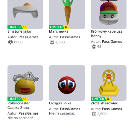
Smażone jajko
Marchewka
Królikowy kapelusz
Benny
Autor:
PassiGames
Autor:
PassiGames
Autor:
PassiGames
133K+
2,500
95
Rollercoaster
Okrągła Piłka
Złote Wieżowiec
Czapka Złota
Autor:
PassiGames
Autor:
PassiGames
Autor:
PassiGames
Nie na sprzedaż
2,500
Nie na sprzedaż
1,500