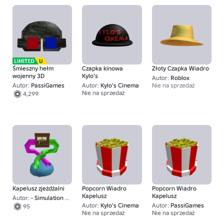
Śmieszny hełm
Czapka kinowa
Złoty Czapka Wiadro
wojenny 3D
Kylo's
Autor:
Roblox
Autor:
PassiGames
Autor:
Kylo’s Cinema
Nie na sprzedaż
Nie na sprzedaż
4,299
50
Kapelusz zjeżdżalni
Popcorn Wiadro
Popcorn Wiadro
Kapelusz
Kapelusz
Autor:
- Simulation Games -
Autor:
Kylo’s Cinema
Autor:
PassiGames
95
Nie na sprzedaż
Nie na sprzedaż
75