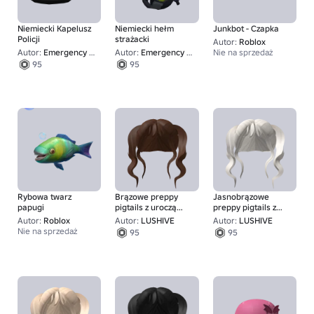
Niemiecki Kapelusz
Niemiecki hełm
Junkbot - Czapka
Policji
strażacki
Autor:
Roblox
Autor:
Emergency Emden
Autor:
Emergency Emden
Nie na sprzedaż
95
95
Rybowa twarz
Brązowe preppy
Jasnobrązowe
papugi
pigtails z uroczą
preppy pigtails z
przednią częścią
uroczą przednią
Autor:
Roblox
Autor:
LUSHIVE
Autor:
LUSHIVE
częścią
Nie na sprzedaż
95
95