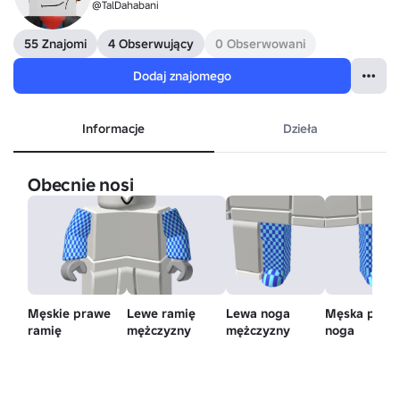
@TalDahabani
55 Znajomi
4 Obserwujący
0 Obserwowani
Dodaj znajomego
Informacje
Dzieła
Obecnie nosi
Męskie prawe
Lewe ramię
Lewa noga
Męska praw
ramię
mężczyzny
mężczyzny
noga