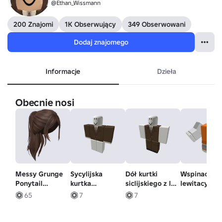
@Ethan_Wissmann
200 Znajomi
1K Obserwujący
349 Obserwowani
Dodaj znajomego
Informacje
Dzieła
Obecnie nosi
Messy Grunge
Sycylijska
Dół kurtki
Wspinaczka
Ponytail
kurtka
siclijskiego z lat
lewitacyjna
(brązowy)
garniturowa z
30. XX wieku
65
7
7
1930 roku